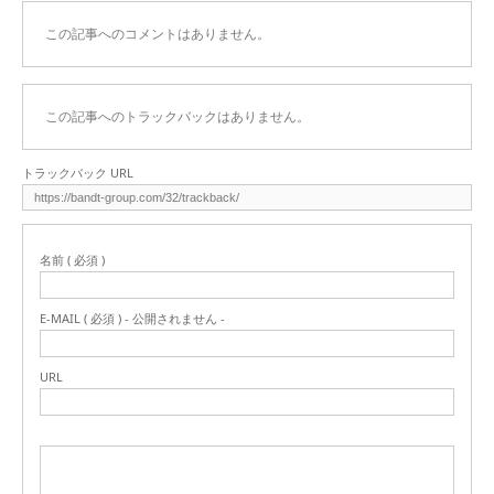
この記事へのコメントはありません。
この記事へのトラックバックはありません。
トラックバック URL
名前 ( 必須 )
E-MAIL ( 必須 ) - 公開されません -
URL