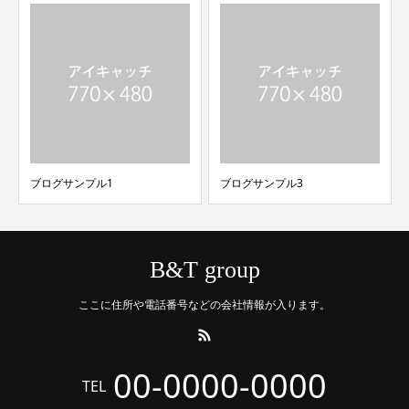
ブログサンプル1
ブログサンプル3
B&T group
ここに住所や電話番号などの会社情報が入ります。
00-0000-0000
TEL